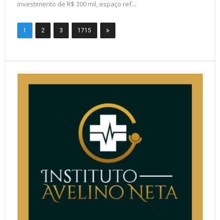
investimento de R$ 300 mil, espaço ref...
1
2
3
1715