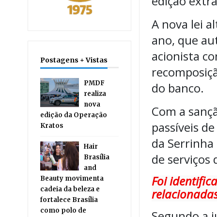
edição extr
A nova lei a
ano, que aut
acionista c
Postagens + Vistas
recomposiçã
PMDF
do banco.
realiza
nova
Com a sanção
edição da Operação
passíveis de
Kratos
da Serrinha 
Hair
de serviços 
Brasília
and
Foi identifi
Beauty movimenta
cadeia da beleza e
relacionadas
fortalece Brasília
como polo de
Segundo a j