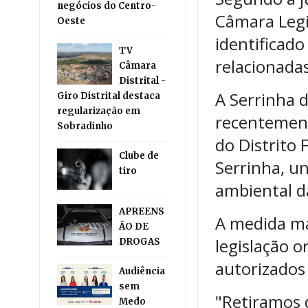
negócios do Centro-
Câmara Legis
Oeste
identificado
TV
relacionada
Câmara
Distrital -
A Serrinha 
Giro Distrital destaca
regularização em
recentement
Sobradinho
do Distrito 
Clube de
Serrinha, u
tiro
ambiental d
APREENS
A medida ma
ÃO DE
legislação o
DROGAS
autorizados
Audiência
sem
"Retiramos 
Medo