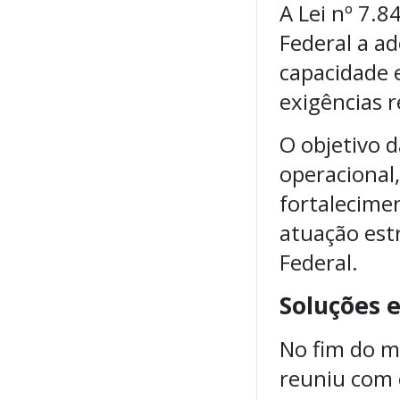
A Lei nº 7.
Federal a a
capacidade 
exigências r
O objetivo 
operacional
fortalecime
atuação estr
Federal.
Soluções
No fim do mê
reuniu com 