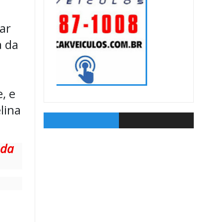
ar
a da
, e
lina
ada