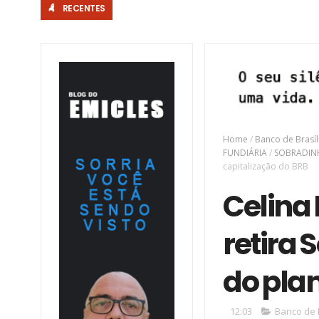
RECENTES
tação é crime ambiental e eleva risco de incêndio durante o pe
Home
/
Banco de Brasí
FUNDIÁRIA
/
SOBRADI
capitalização do BRB
Celina 
retira 
do plan
12:03
Banco de 