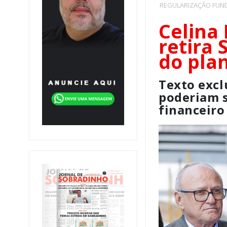
REGULARIZAÇÃO FUND
Celina 
retira 
do pla
Texto excl
poderiam s
financeiro