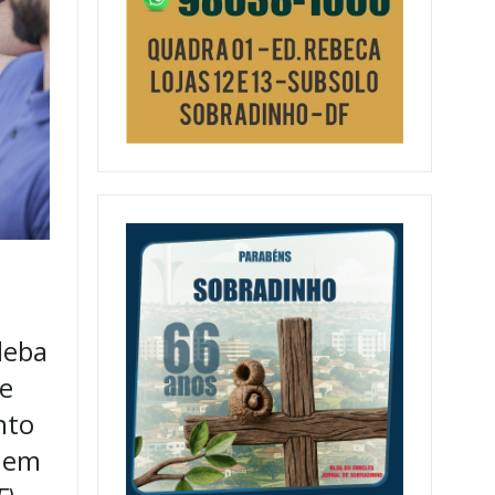
leba
de
nto
) em