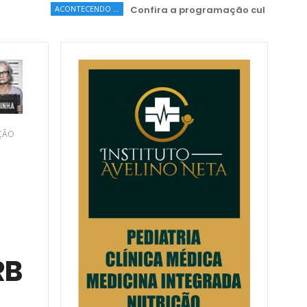
ONTECENDO ...
Confira a programação cultural e turística do DF
ÇÃO
RB