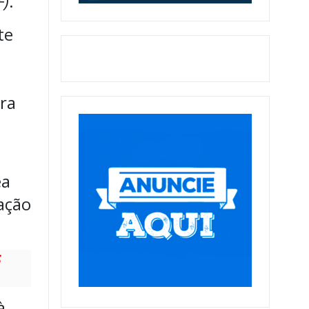
F)
.
te
e
ira
ea
tação
s
à