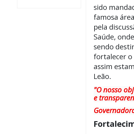
sido mandad
famosa área
pela discuss
Saúde, onde
sendo desti
fortalecer o
assim estam
Leão.
"O nosso obj
e transparen
Governadora
Fortaleci