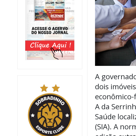
A governador
dois imóveis
econômico-fi
A da Serrinh
Saúde local
(SIA). A nor