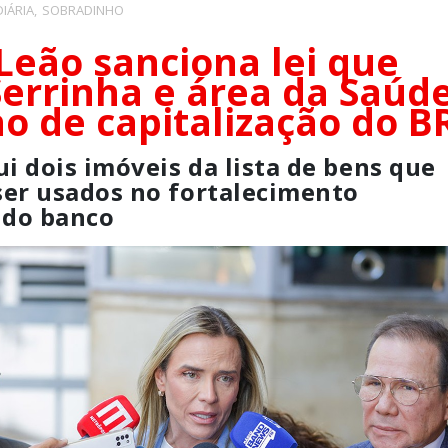
IÁRIA
,
SOBRADINHO
Leão sanciona lei que
Serrinha e área da Saúd
no de capitalização do B
ui dois imóveis da lista de bens que
er usados no fortalecimento
 do banco