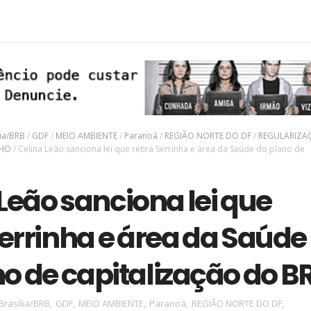
AC
ríodo de seca
lia/BRB
/
GDF
/
MEIO AMBIENTE
/
Paranoá
/
REGIÃO NORTE DO DF
/
REGULARIZA
NHO
/
Celina Leão sanciona lei que retira Serrinha e área da Saúde do plano de
Leão sanciona lei que
Serrinha e área da Saúde
o de capitalização do B
Brasília/BRB
,
GDF
,
MEIO AMBIENTE
,
Paranoá
,
REGIÃO NORTE DO DF
,