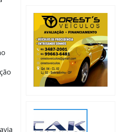
no
ação
avia