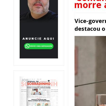
morre 
Vice-gover
destacou o 