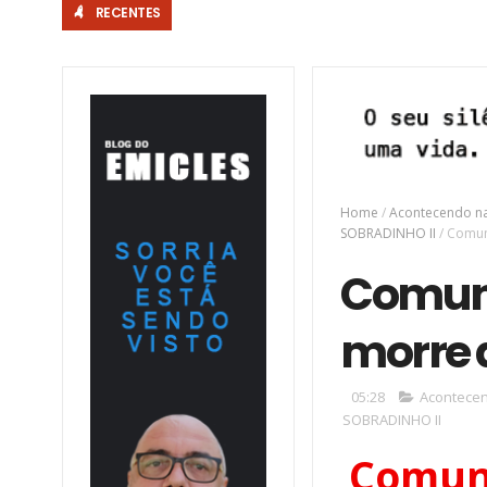
RECENTES
Home
/
Acontecendo na
SOBRADINHO II
/
Comun
Comuni
morre 
05:28
Acontecen
SOBRADINHO II
Comuni