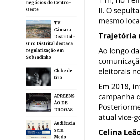
negócios do Centro-
II. O sepul
Oeste
mesmo local
TV
Câmara
Trajetória
Distrital -
Giro Distrital destaca
Ao longo da 
regularização em
Sobradinho
comunicaçã
eleitorais n
Clube de
tiro
Em 2018, in
campanha da
APREENS
ÃO DE
Posteriorme
DROGAS
atual vice-g
Audiência
Celina Leã
sem
Medo