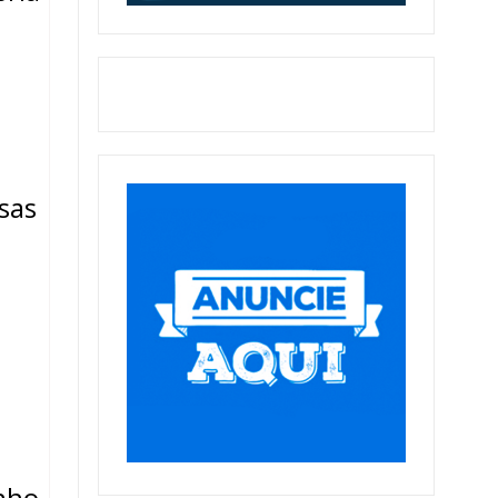
sas
nho