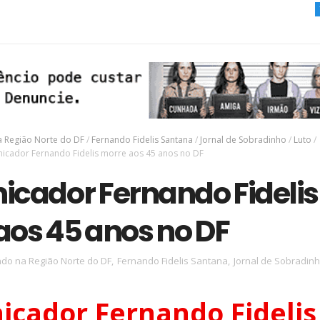
TURISMO RURAL N
 Região Norte do DF
/
Fernando Fidelis Santana
/
Jornal de Sobradinho
/
Luto
/
icador Fernando Fidelis morre aos 45 anos no DF
cador Fernando Fidelis
aos 45 anos no DF
do na Região Norte do DF
,
Fernando Fidelis Santana
,
Jornal de Sobradin
cador Fernando Fidelis