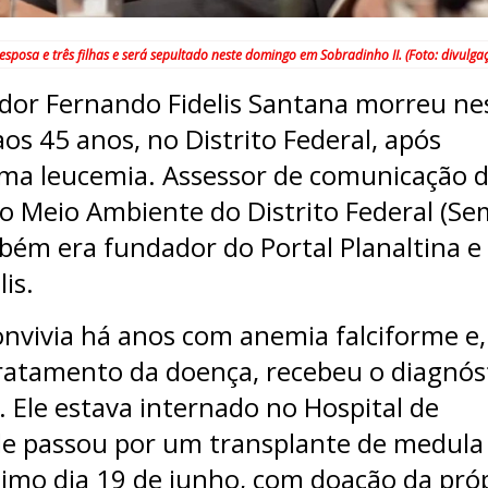
sposa e três filhas e será sepultado neste domingo em Sobradinho II. (Foto: divulga
or Fernando Fidelis Santana morreu ne
aos 45 anos, no Distrito Federal, após
ma leucemia. Assessor de comunicação 
do Meio Ambiente do Distrito Federal (Se
mbém era fundador do Portal Planaltina e
is.
nvivia há anos com anemia falciforme e,
ratamento da doença, recebeu o diagnós
. Ele estava internado no Hospital de
nde passou por um transplante de medula
timo dia 19 de junho, com doação da pró