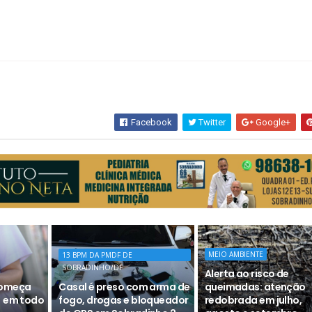
Facebook
Twitter
Google+
MEIO AMBIENTE
13 BPM DA PMDF DE
SOBRADINHO/DF
Alerta ao risco de
começa
Casal é preso com arma de
queimadas: atenção
) em todo
fogo, drogas e bloqueador
redobrada em julho,