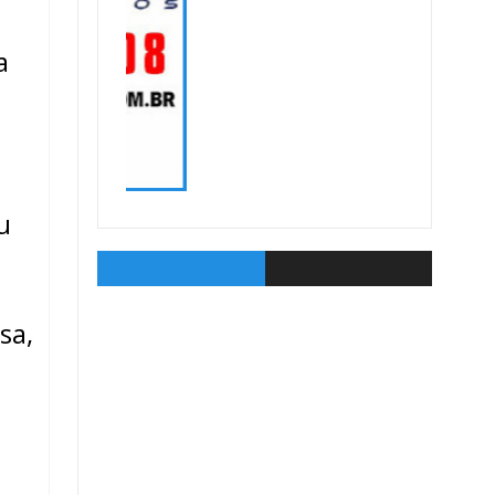
a
u
sa,