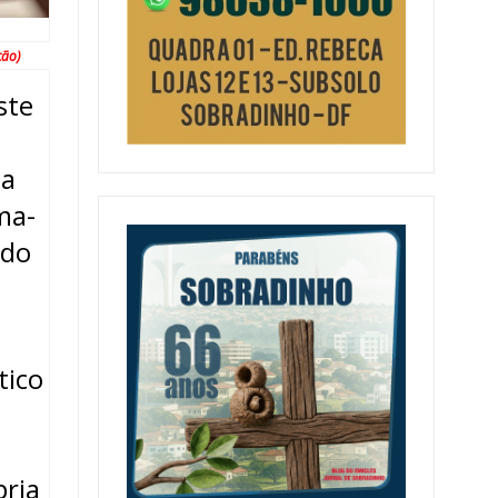
ção)
ste
da
ma-
 do
tico
pria