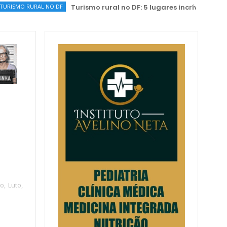
O DF
Turismo rural no DF: 5 lugares incríveis perto de Brasília
ho
,
Luto
,