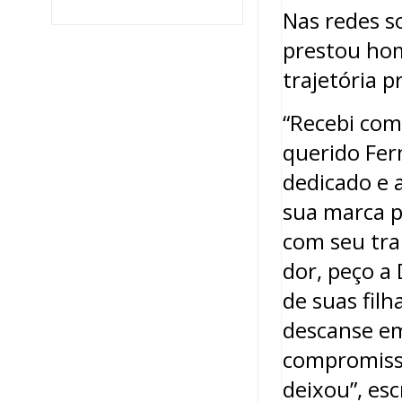
Nas redes so
prestou ho
trajetória p
“Recebi com 
querido Fern
dedicado e 
sua marca p
com seu tra
dor, peço a
de suas filh
descanse em
compromiss
deixou”, esc