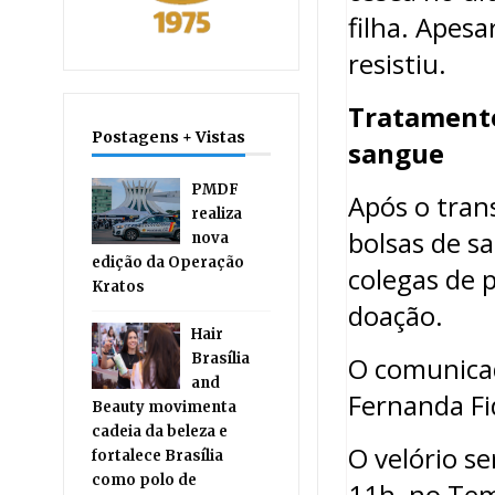
filha. Apesa
resistiu.
Tratament
Postagens + Vistas
sangue
PMDF
Após o tran
realiza
bolsas de sa
nova
edição da Operação
colegas de 
Kratos
doação.
Hair
Brasília
O comunicado
and
Fernanda Fide
Beauty movimenta
cadeia da beleza e
O velório se
fortalece Brasília
como polo de
11h, no Tem