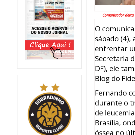
Comunicador deixa e
O comunicad
sábado (4), 
enfrentar u
Secretaria 
DF), ele ta
Blog do Fidel
Fernando co
durante o t
de leucemia
Brasília, o
óssea no úl