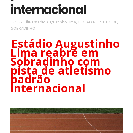
internacional
05:32
Estádio Augustinho Lima
,
REGIÃO NORTE DO DF
,
SOBRADINHO
Estádio Augustinho
Lima reabre em
Sobradinho com
pista de atletismo
padrão
internacional