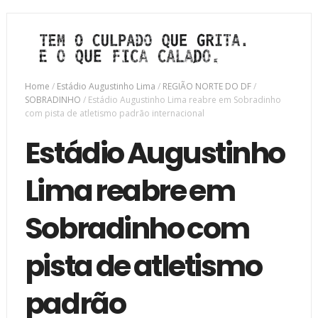
Home
/
Estádio Augustinho Lima
/
REGIÃO NORTE DO DF
/
SOBRADINHO
/
Estádio Augustinho Lima reabre em Sobradinho
com pista de atletismo padrão internacional
Estádio Augustinho
Lima reabre em
Sobradinho com
pista de atletismo
padrão