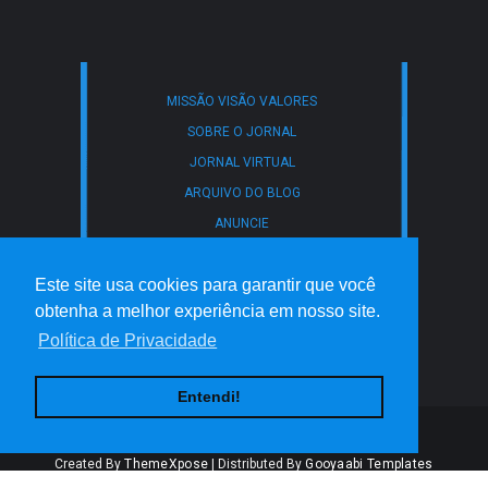
MISSÃO VISÃO VALORES
SOBRE O JORNAL
JORNAL VIRTUAL
ARQUIVO DO BLOG
ANUNCIE
DADOS TÉCNICOS
Este site usa cookies para garantir que você
CONTATO
obtenha a melhor experiência em nosso site.
POLÍTICA DE PRIVACIDADE
Política de Privacidade
TERMOS DE USO
Entendi!
Created By
ThemeXpose
| Distributed By
Gooyaabi Templates