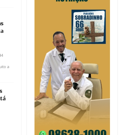
as
ca
44
ito a
s
tá