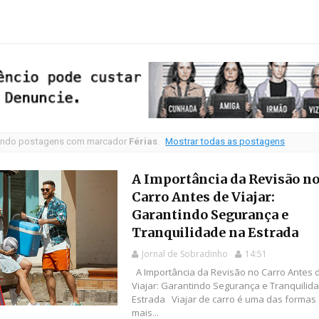
nto público para o espetáculo Cabaré
ndo postagens com marcador
Férias
.
Mostrar todas as postagens
A Importância da Revisão n
Carro Antes de Viajar:
Garantindo Segurança e
Tranquilidade na Estrada
Jornal de Sobradinho
14:51
A Importância da Revisão no Carro Antes 
Viajar: Garantindo Segurança e Tranquilid
Estrada Viajar de carro é uma das formas
mais...