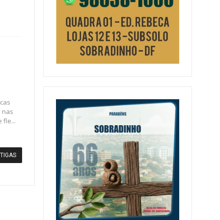
icas
o nas
fle...
TIGAS