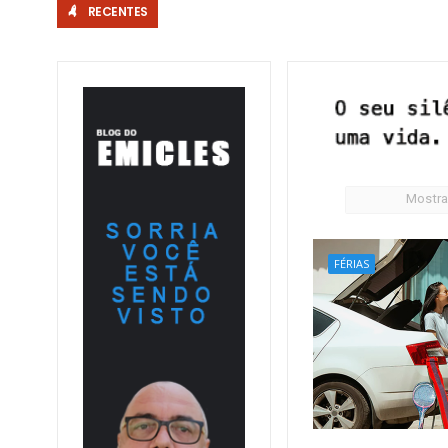
RECENTES
DF – Segunda edição do Festival Sorriso da Rua abre chamame
Mostra
FÉRIAS