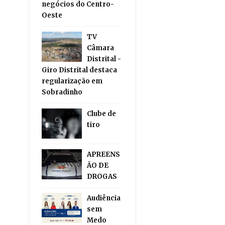
negócios do Centro-
Oeste
TV
Câmara
Distrital -
Giro Distrital destaca
regularização em
Sobradinho
Clube de
tiro
APREENS
ÃO DE
DROGAS
Audiência
sem
Medo