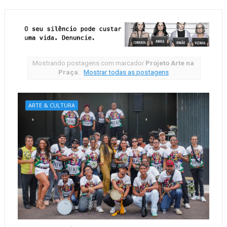
Mostrando postagens com marcador
Projeto Arte na
Praça
.
Mostrar todas as postagens
ARTE & CULTURA