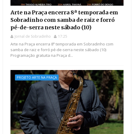
Arte na Praça encerra 8ª temporada em
Sobradinho com samba de raiz e forró
pé-de-serra neste sábado (10)
Jornal de Sobradinho
17:25
Arte na Praça encerra 8ª temporada em Sobradinho com
samba de raiz e forró pé-de-serra neste sábado (10) ​
Programação gratuita na Praça d...
PROJETO ARTE NA PRAÇA