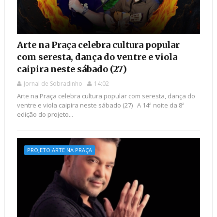
Arte na Praça celebra cultura popular
com seresta, dança do ventre e viola
caipira neste sábado (27)
Jornal de Sobradinho
14:02
Arte na Praça celebra cultura popular com seresta, dança do
ventre e viola caipira neste sábado (27) A 14ª noite da 8ª
edição do projeto...
PROJETO ARTE NA PRAÇA