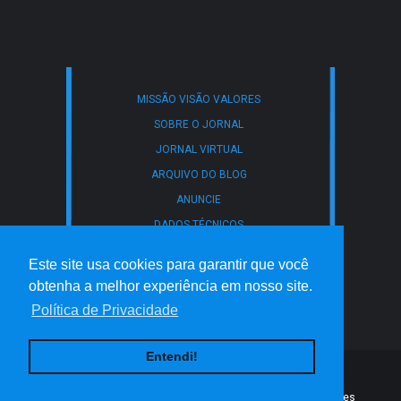
MISSÃO VISÃO VALORES
SOBRE O JORNAL
JORNAL VIRTUAL
ARQUIVO DO BLOG
ANUNCIE
DADOS TÉCNICOS
CONTATO
Este site usa cookies para garantir que você
POLÍTICA DE PRIVACIDADE
obtenha a melhor experiência em nosso site.
TERMOS DE USO
Política de Privacidade
Entendi!
Created By
ThemeXpose
| Distributed By
Gooyaabi Templates