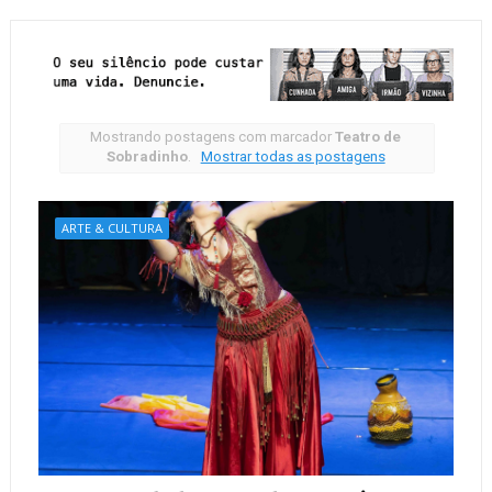
Mostrando postagens com marcador
Teatro de
Sobradinho
.
Mostrar todas as postagens
ARTE & CULTURA