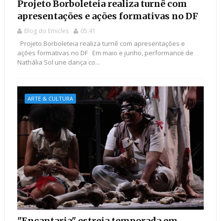
Projeto Borboleteia realiza turnê com
apresentações e ações formativas no DF
Blog do Emicles
05:41
Projeto Borboleteia realiza turnê com apresentações e
ações formativas no DF Em maio e junho, performance de
Nathália Sol une dança co...
ARTE & CULTURA
"Encantaria" estreia temporada em