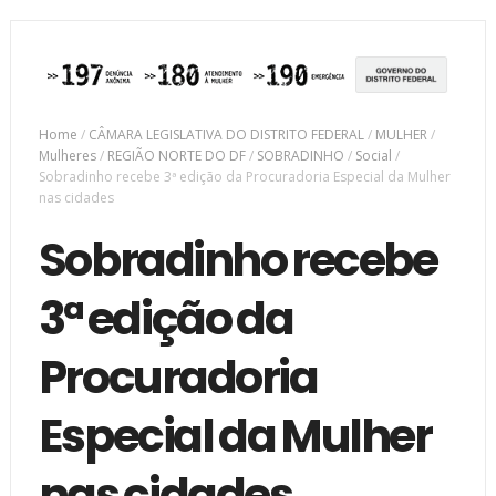
Home
/
CÂMARA LEGISLATIVA DO DISTRITO FEDERAL
/
MULHER
/
Mulheres
/
REGIÃO NORTE DO DF
/
SOBRADINHO
/
Social
/
Sobradinho recebe 3ª edição da Procuradoria Especial da Mulher
nas cidades
Sobradinho recebe
3ª edição da
Procuradoria
Especial da Mulher
nas cidades