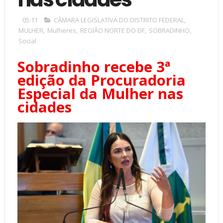
05:11
CÂMARA LEGISLATIVA DO DISTRITO FEDERAL
,
MULHER
,
Mulheres
,
REGIÃO NORTE DO DF
,
SOBRADINHO
,
Social
Sobradinho recebe 3ª
edição da Procuradoria
Especial da Mulher nas
cidades