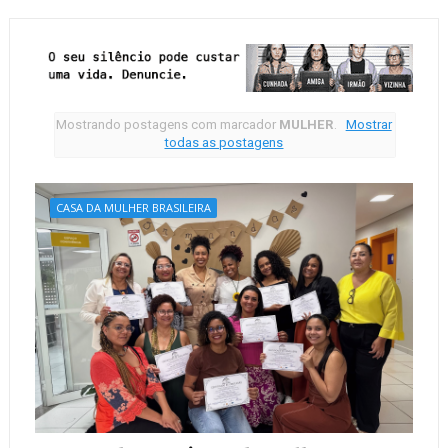
Mostrando postagens com marcador
MULHER
.
Mostrar
todas as postagens
CASA DA MULHER BRASILEIRA