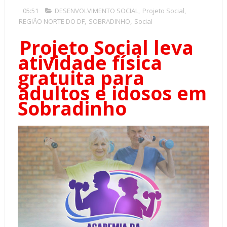
05:51
DESENVOLVIMENTO SOCIAL
,
Projeto Social
,
REGIÃO NORTE DO DF
,
SOBRADINHO
,
Social
Projeto Social leva
atividade física
gratuita para
adultos e idosos em
Sobradinho