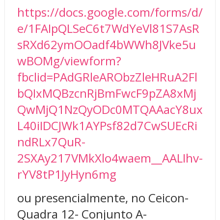
https://docs.google.com/forms/d/
e/1FAIpQLSeC6t7WdYeVl81S7AsR
sRXd62ymOOadf4bWWh8JVke5u
wBOMg/viewform?
fbclid=PAdGRleARObzZleHRuA2Fl
bQIxMQBzcnRjBmFwcF9pZA8xMj
QwMjQ1NzQyODc0MTQAAacY8ux
L40iIDCJWk1AYPsf82d7CwSUEcRi
ndRLx7QuR-
2SXAy217VMkXlo4waem__AALIhv-
rYV8tP1JyHyn6mg
ou presencialmente, no Ceicon-
Quadra 12- Conjunto A-