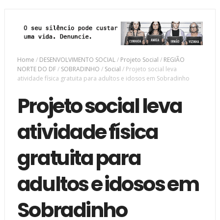
Home
/
DESENVOLVIMENTO SOCIAL
/
Projeto Social
/
REGIÃO
NORTE DO DF
/
SOBRADINHO
/
Social
/
Projeto social leva
atividade física gratuita para adultos e idosos em Sobradinho
Projeto social leva
atividade física
gratuita para
adultos e idosos em
Sobradinho