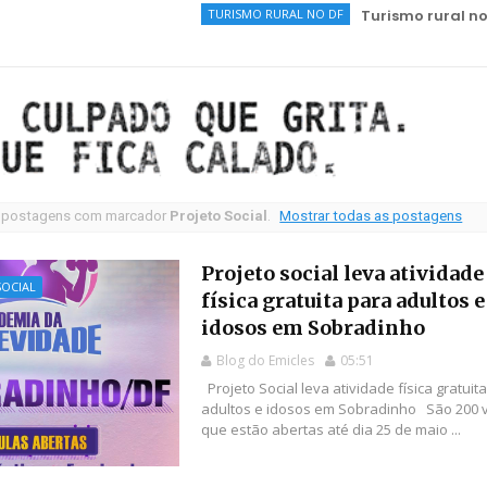
TURISMO RURAL NO DF
Turismo rural no DF: 5 lugar
 postagens com marcador
Projeto Social
.
Mostrar todas as postagens
Projeto social leva atividade
OCIAL
física gratuita para adultos e
idosos em Sobradinho
Blog do Emicles
05:51
Projeto Social leva atividade física gratuit
adultos e idosos em Sobradinho São 200 
que estão abertas até dia 25 de maio ...