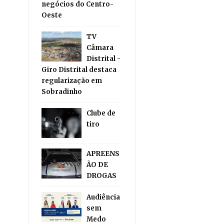
negócios do Centro-
Oeste
TV
Câmara
Distrital -
Giro Distrital destaca
regularização em
Sobradinho
Clube de
tiro
APREENS
ÃO DE
DROGAS
Audiência
sem
Medo