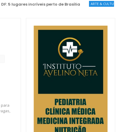
es incríveis perto de Brasília
ARTE & CULTURA
Espetáculo lev
a para
vagas,