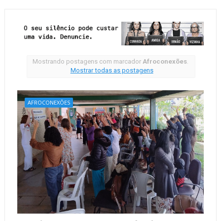
Mostrando postagens com marcador
Afroconexões
.
Mostrar todas as postagens
AFROCONEXÕES