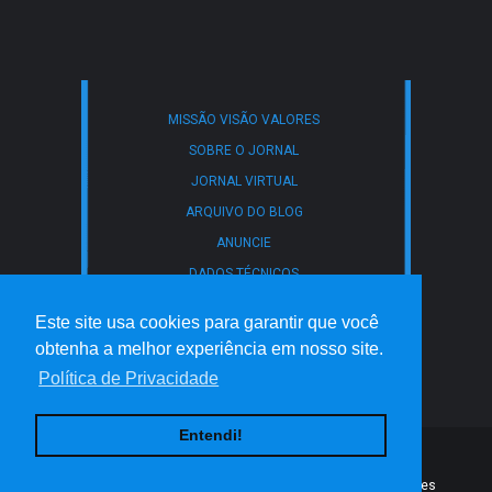
MISSÃO VISÃO VALORES
SOBRE O JORNAL
JORNAL VIRTUAL
ARQUIVO DO BLOG
ANUNCIE
DADOS TÉCNICOS
CONTATO
Este site usa cookies para garantir que você
POLÍTICA DE PRIVACIDADE
obtenha a melhor experiência em nosso site.
TERMOS DE USO
Política de Privacidade
Entendi!
Created By
ThemeXpose
| Distributed By
Gooyaabi Templates