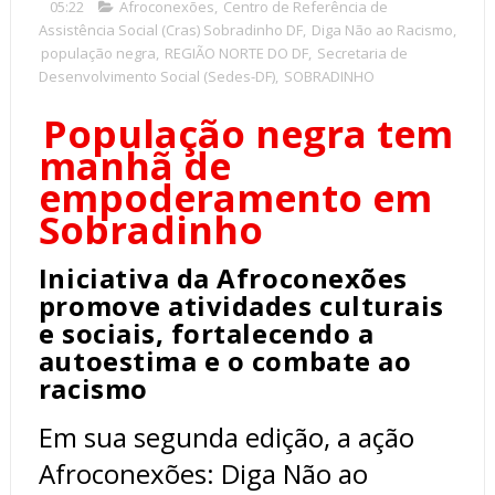
05:22
Afroconexões
,
Centro de Referência de
Assistência Social (Cras) Sobradinho DF
,
Diga Não ao Racismo
,
população negra
,
REGIÃO NORTE DO DF
,
Secretaria de
Desenvolvimento Social (Sedes-DF)
,
SOBRADINHO
População negra tem
manhã de
empoderamento em
Sobradinho
Iniciativa da Afroconexões
promove atividades culturais
e sociais, fortalecendo a
autoestima e o combate ao
racismo
Em sua segunda edição, a ação
Afroconexões: Diga Não ao