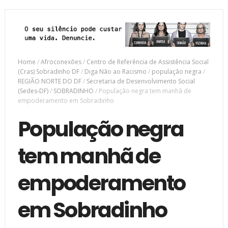
Home
/
Afroconexões
/
Centro de Referência de Assistência Social
(Cras) Sobradinho DF
/
Diga Não ao Racismo
/
população negra
/
REGIÃO NORTE DO DF
/
Secretaria de Desenvolvimento Social
(Sedes-DF)
/
SOBRADINHO
/
População negra tem manhã de
empoderamento em Sobradinho
População negra
tem manhã de
empoderamento
em Sobradinho