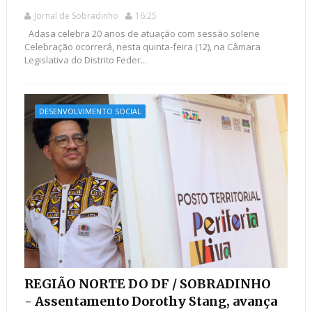
Jornal de Sobradinho
16:25
Adasa celebra 20 anos de atuação com sessão solene
Celebração ocorrerá, nesta quinta-feira (12), na Câmara
Legislativa do Distrito Feder...
DESENVOLVIMENTO SOCIAL
REGIÃO NORTE DO DF / SOBRADINHO
- Assentamento Dorothy Stang, avança