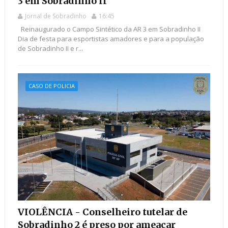
3 em Sobradinho II
Jornal de Sobradinho
16:45
Reinaugurado o Campo Sintético da AR 3 em Sobradinho II
Dia de festa para esportistas amadores e para a população
de Sobradinho II e r...
CASO DE POLICIA
VIOLÊNCIA - Conselheiro tutelar de
Sobradinho 2 é preso por ameaçar