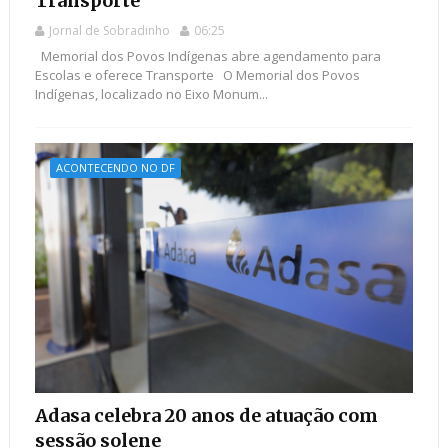
Transporte
Jornal de Sobradinho
06:25
Memorial dos Povos Indígenas abre agendamento para
Escolas e oferece Transporte O Memorial dos Povos
Indígenas, localizado no Eixo Monum...
ACONTECENDO NO DF
Adasa celebra 20 anos de atuação com
sessão solene