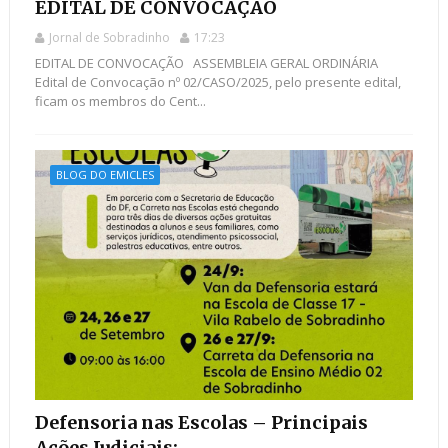
EDITAL DE CONVOCAÇÃO
Jornal de Sobradinho
17:23
EDITAL DE CONVOCAÇÃO ASSEMBLEIA GERAL ORDINÁRIA
Edital de Convocação nº 02/CASO/2025, pelo presente edital,
ficam os membros do Cent...
BLOG DO EMICLES
Defensoria nas Escolas – Principais
Ações Judiciais: